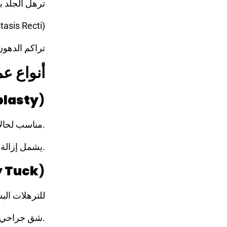
ترهل الجلد ب
ضعف أو انفصال عضلات البطن (ti
تراكم الدهو
أنواع ع
plasty
)
مناسب لحالات الترهل الشديد.
يشمل إزالة الجلد الزائد من كامل البطن، مع شد العضلات.
 Tuck
)
للترهلات ال
شق جراحي أصغر، ووقت تعافي أسرع.