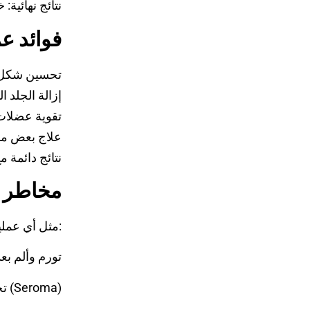
نتائج نهائية: خلال 3 إل
فوائد ع
✅ تحسين شكل
✅ إزالة الجلد
✅ تقوية عضلا
✅ علاج بعض م
✅ نتائج دائمة
مخاطر ع
مثل أي عملية جراحية، هناك بعض الآثار الجانبية أو المضاعفات التي قد تحدث، ومنها:
تورم وألم بعد
تجمع سوائل تحت الجلد (Seroma)