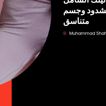
شدود وجسم
متناسق
Muhammad Sha