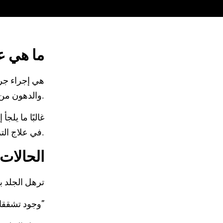
ما هي ع
والدهون من منطقة البطن، مع شد العضلات الضعيفة للحصول على مظهر مسطح ومشدود للبطن.
غالبًا ما يلجأ
في علاج الترهلات.
الحالات 
ترهل الجلد ب
وجود تشققات جلدية أو “استرتش ماركس”