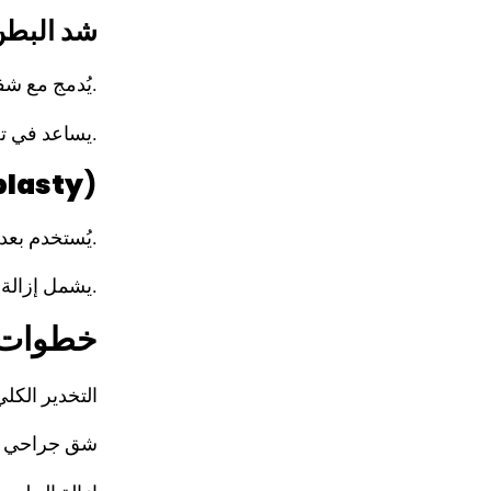
3. شد الب
يُدمج مع شفط الدهون لنحت محيط البطن بدقة.
يساعد في تحسين شكل الخصر بشكل كبير.
lasty
)
يُستخدم بعد فقدان وزن كبير (ما بعد جراحات السمنة).
يشمل إزالة الجلد الزائد من البطن والجوانب وحتى أسفل الظهر.
خطوات ا
التخدير الكلي
شق جراحي أس