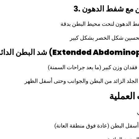
طن مع شفط الدهون
Extended Abdominop
4. شد البطن الدائري أو الممتد (
لعملية
فل البطن (عادة فوق منطقة العانة)